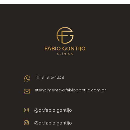
(11) 9 1916-4338
atendimento@fabiogontijo.com.br
@dr.fabio.gontijo
@dr.fabio.gontijo