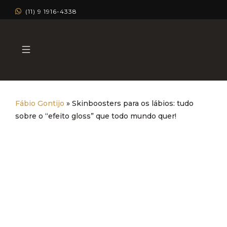
(11) 9 1916-4338
Fábio Gontijo
»
Skinboosters para os lábios: tudo
sobre o “efeito gloss” que todo mundo quer!
Skinboosters para os lábios:
tudo sobre o “efeito gloss”
que todo mundo quer!
Dermatologia Estética