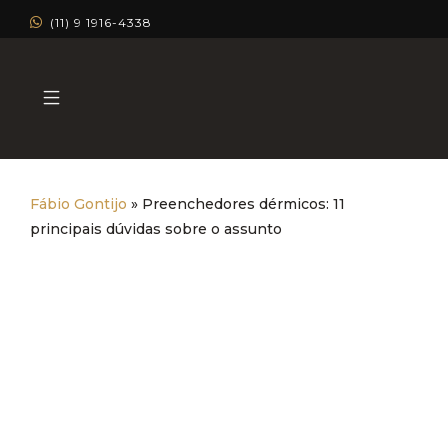
(11) 9 1916-4338
Fábio Gontijo
»
Preenchedores dérmicos: 11
principais dúvidas sobre o assunto
Preenchedores dérmicos: 11
principais dúvidas sobre o
assunto
Dermatologia Estética