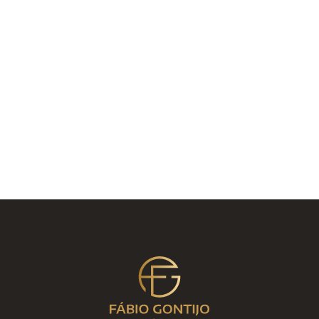
melhores opções para o seu caso!
Um abraço e até a próxima.
E aí, você quer cuidar da sua pele? Basta marcar
uma consulta comigo
clicando aqui
que, juntos,
vamos encontrar a melhor forma, combinado?