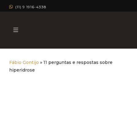
(11) 9 1916-4338
Fábio Gontijo
»
11 perguntas e respostas sobre
hiperidrose
11 perguntas e respostas sobre
hiperidrose
Dermatologia Estética
Dermatologia Clínica