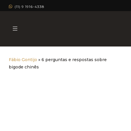
(11) 9 1916-4338
Fábio Gontijo
»
6 perguntas e respostas sobre
bigode chinês
6 perguntas e respostas sobre
bigode chinês
Dermatologia Estética
Dermatologia Clínica