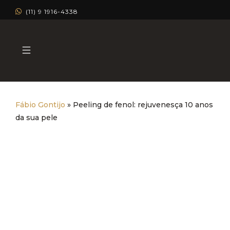
(11) 9 1916-4338
Fábio Gontijo
»
Peeling de fenol: rejuvenesça 10 anos
da sua pele
Peeling de fenol: rejuvenesça
10 anos da sua pele
Dermatologia Estética
Dermatologia Clínica