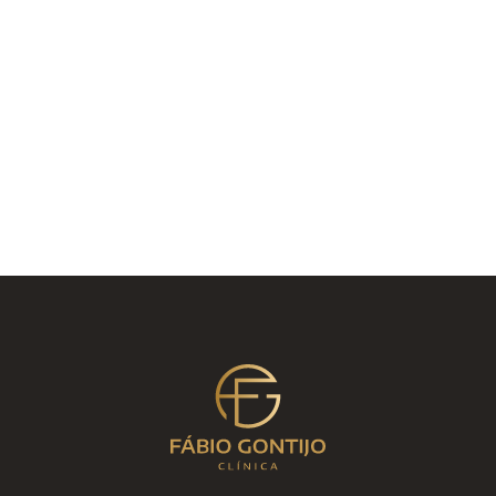
que ela está muito seca e as rugas e linhas finas
estão te incomodando? É só marcar uma
consulta comigo
clicando aqui
que nós vamos
resolver esse problema juntos! Até lá!