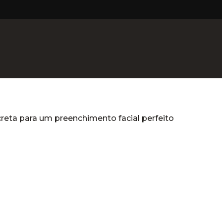
creta para um preenchimento facial perfeito
reta para um preenchimento facial 
ca
Dermatologia Clínica
Dermatologia Capilar
Tr