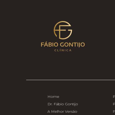
Home
P
Dr. Fábio Gontijo
P
A Melhor Versão
P