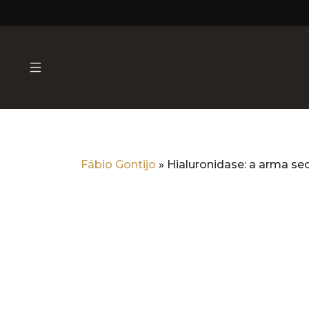
Fábio Gontijo
»
Hialuronidase: a arma se
Hialuronidase: a arma sec
Dermatologia Estéti