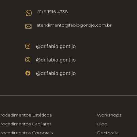
(11) 9 1916-4338
atendimento@fabiogontijo.com.br
@dr.fabio.gontijo
@dr.fabio.gontijo
@dr.fabio.gontijo
rocedimentos Estéticos
Workshops
rocedimentos Capilares
Blog
rocedimentos Corporais
Doctoralia