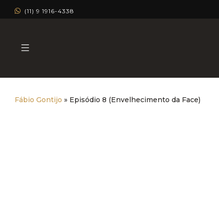
(11) 9 1916-4338
Fábio Gontijo
»
Episódio 8 (Envelhecimento da Face)
Episódio 8 (Envelhecimento
da Face)
Dermatologia Estética
Dermatologia Clínica