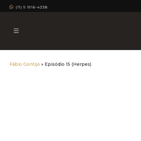
(11) 9 1916-4338
Fábio Gontijo
»
Episódio 15 (Herpes)
Episódio 15 (Herpes)
Dermatologia Estética
Dermatologia Clínica
Dermatologia Capilar