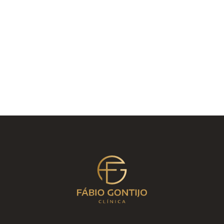
pele,
marque uma consulta comigo
! Juntos,
vamos chegar na melhor solução para o seu
caso.