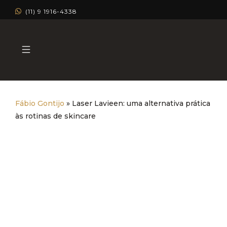
(11) 9 1916-4338
Fábio Gontijo
»
Laser Lavieen: uma alternativa prática
às rotinas de skincare
Laser Lavieen: uma alternativa
prática às rotinas de skincare
Dermatologia Estética
Dermatologia Clínica