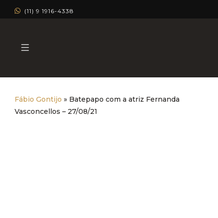
(11) 9 1916-4338
Fábio Gontijo
»
Batepapo com a atriz Fernanda
Vasconcellos – 27/08/21
Batepapo com a atriz
Fernanda Vasconcellos –
27/08/21
Dermatologia Estética