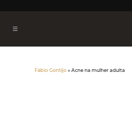
Fábio Gontijo
»
Acne na mulher adulta
Acne na mulher adulta
Dermatologia Estéti