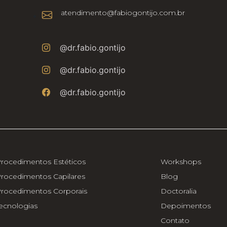
atendimento@fabiogontijo.com.br
@dr.fabio.gontijo
@dr.fabio.gontijo
@dr.fabio.gontijo
rocedimentos Estéticos
Workshops
rocedimentos Capilares
Blog
rocedimentos Corporais
Doctoralia
ecnologias
Depoimentos
Contato