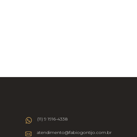
(11) 9 1916-4338
atendimento@fabiogontijo.com.br