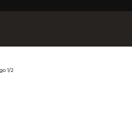
go 1/2
 1/2
ca
Dermatologia Clínica
Dermatologia Capilar
Tr