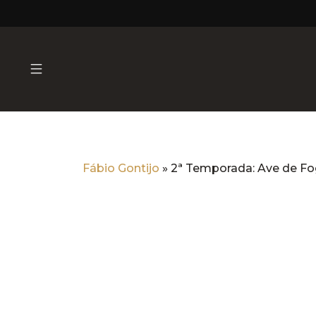
Fábio Gontijo
»
2ª Temporada: Ave de Fo
2ª Temporada: Ave de Fogo
Dermatologia Estéti