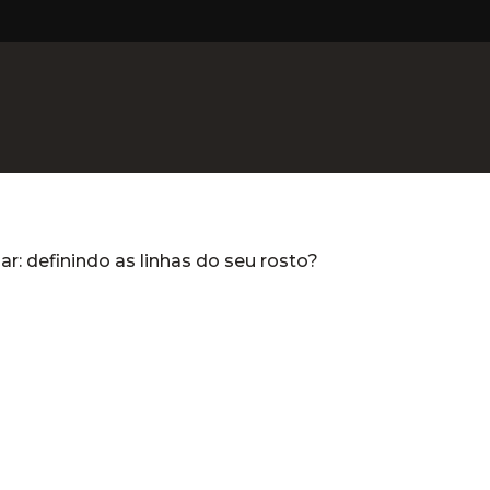
: definindo as linhas do seu rosto?
: definindo as linhas do seu rosto
ca
Dermatologia Clínica
Dermatologia Capilar
Tr