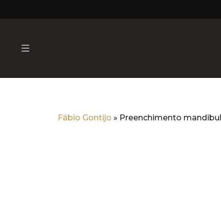
Fábio Gontijo
»
Preenchimento mandibular
Preenchimento mandibular
Dermatologia Estéti